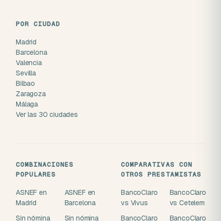
POR CIUDAD
Madrid
Barcelona
Valencia
Sevilla
Bilbao
Zaragoza
Málaga
Ver las 30 ciudades
COMBINACIONES
COMPARATIVAS CON
POPULARES
OTROS PRESTAMISTAS
ASNEF en
ASNEF en
BancoClaro
BancoClaro
Madrid
Barcelona
vs Vivus
vs Cetelem
Sin nómina
Sin nómina
BancoClaro
BancoClaro