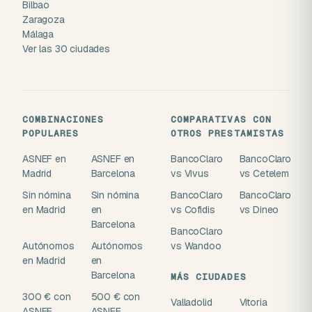
Bilbao
Zaragoza
Málaga
Ver las 30 ciudades
COMBINACIONES
COMPARATIVAS CON
POPULARES
OTROS PRESTAMISTAS
ASNEF en
ASNEF en
BancoClaro
BancoClaro
Madrid
Barcelona
vs Vivus
vs Cetelem
Sin nómina
Sin nómina
BancoClaro
BancoClaro
en Madrid
en
vs Cofidis
vs Dineo
Barcelona
BancoClaro
Autónomos
Autónomos
vs Wandoo
en Madrid
en
Barcelona
MÁS CIUDADES
300 € con
500 € con
Valladolid
Vitoria
ASNEF
ASNEF