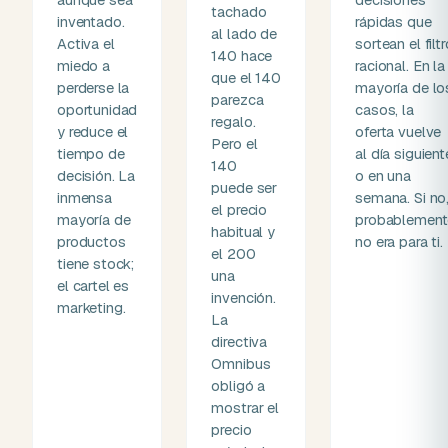
tachado
inventado.
rápidas que
al lado de
Activa el
sortean el filtr
140 hace
miedo a
racional. En la
que el 140
perderse la
mayoría de lo
parezca
oportunidad
casos, la
regalo.
y reduce el
oferta vuelve
Pero el
tiempo de
al día siguient
140
decisión. La
o en una
puede ser
inmensa
semana. Si no
el precio
mayoría de
probablement
habitual y
productos
no era para ti.
el 200
tiene stock;
una
el cartel es
invención.
marketing.
La
directiva
Omnibus
obligó a
mostrar el
precio