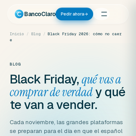
Ir
al
BancoClaro
Pedir ahora
→
contenido
Inicio
/
Blog
/
Black Friday 2026: cómo no caer
e
BLOG
Black Friday,
qué vas a
y qué
comprar de verdad
te van a vender.
Cada noviembre, las grandes plataformas
se preparan para el día en que el español