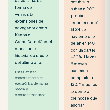
es genuina. La
octubre lo
forma de
suben a 200
verificarlo:
'precio
extensiones de
recomendado'.
navegador como
El 24 de
Keepa o
noviembre lo
CamelCamelCamel
dejan en 140
muestran el
con un cartel
historial de precio
'-30%'. Llevas
del último año.
6 meses
pudiendo
Estas existen,
comprarlo a
especialmente en
electrónica de gama
130. Y muchos
media y
lo compran
electrodomésticos.
creíndose que
ahorran.