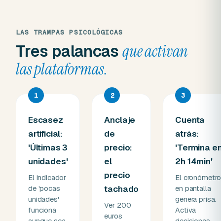
LAS TRAMPAS PSICOLÓGICAS
Tres palancas
que activan
las plataformas.
1
2
3
Escasez
Anclaje
Cuenta
artificial:
de
atrás:
'Últimas 3
precio:
'Termina e
unidades'
el
2h 14min'
precio
El indicador
El cronómetr
de 'pocas
tachado
en pantalla
unidades'
genera prisa.
Ver 200
funciona
Activa
euros
aunque sea
decisiones