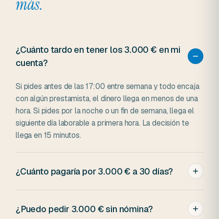
más.
¿Cuánto tardo en tener los 3.000 € en mi
cuenta?
Si pides antes de las 17:00 entre semana y todo encaja
con algún prestamista, el dinero llega en menos de una
hora. Si pides por la noche o un fin de semana, llega el
siguiente día laborable a primera hora. La decisión te
llega en 15 minutos.
¿Cuánto pagaría por 3.000 € a 30 días?
A 30 días, los intereses son 1.050 €. El total a devolver:
4.050 €. Si lo coges a más plazo, los intereses se
¿Puedo pedir 3.000 € sin nómina?