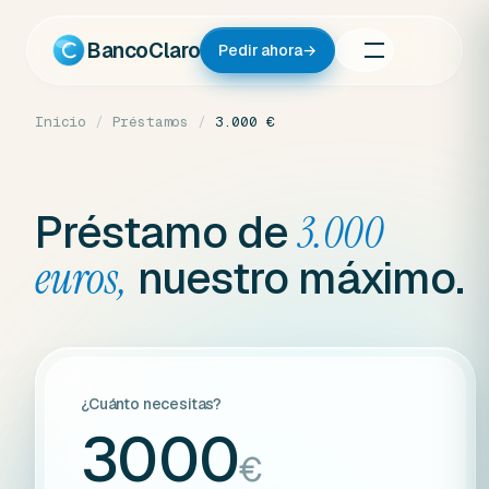
Ir
al
BancoClaro
Pedir ahora
→
contenido
Inicio
/
Préstamos
/
3.000 €
Préstamo de
3.000
nuestro máximo.
euros,
¿Cuánto necesitas?
3000
€