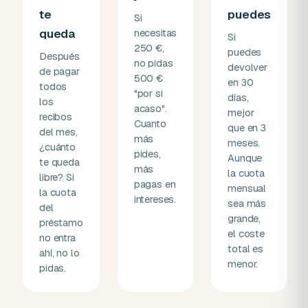
te
puedes
Si
queda
necesitas
Si
250 €,
puedes
Después
no pidas
devolver
de pagar
500 €
en 30
todos
"por si
días,
los
acaso".
mejor
recibos
Cuanto
que en 3
del mes,
más
meses.
¿cuánto
pides,
Aunque
te queda
más
la cuota
libre? Si
pagas en
mensual
la cuota
intereses.
sea más
del
grande,
préstamo
el coste
no entra
total es
ahí, no lo
menor.
pidas.