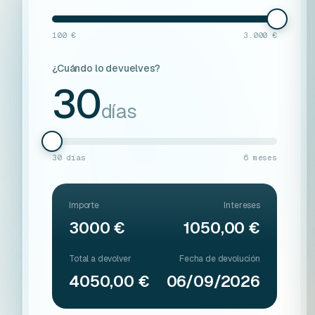
100 €
3.000 €
¿Cuándo lo devuelves?
30
días
30 días
6 meses
Importe
Intereses
3000 €
1050,00 €
Total a devolver
Fecha de devolución
4050,00 €
06/09/2026