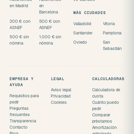
en Madrid
en
Barcelona
MÁS CIUDADES
300 € con
500 € con
Valladolid
Vitoria
ASNEF
ASNEF
Santander
Pamplona
500 € sin
1.000 € sin
Oviedo
San
nómina
nómina
Sebastián
EMPRESA Y
LEGAL
CALCULADORAS
AYUDA
Aviso legal
Calculadora de
Requisitos para
Privacidad
cuota
pedir
Cookies
Cuánto puedo
Preguntas
pedir
frecuentes
Comparar
Transparencia
préstamos
Contacto
Amortización
Blog
anticipada