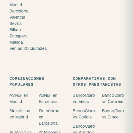
Madrid
Barcelona
Valencia
Sevilla
Bilbao
Zaragoza
Málaga
Ver las 30 ciudades
COMBINACIONES
COMPARATIVAS CON
POPULARES
OTROS PRESTAMISTAS
ASNEF en
ASNEF en
BancoClaro
BancoClaro
Madrid
Barcelona
vs Vivus
vs Cetelem
Sin nómina
Sin nómina
BancoClaro
BancoClaro
en Madrid
en
vs Cofidis
vs Dineo
Barcelona
BancoClaro
Autónomos
Autónomos
vs Wandoo