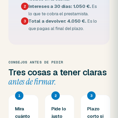
Intereses a 30 días: 1.050 €.
Es
2
lo que te cobra el prestamista.
Total a devolver: 4.050 €.
Es lo
3
que pagas al final del plazo.
CONSEJOS ANTES DE PEDIR
Tres cosas a tener claras
antes de firmar.
1
2
3
Mira
Pide lo
Plazo
cuánto
justo
corto si