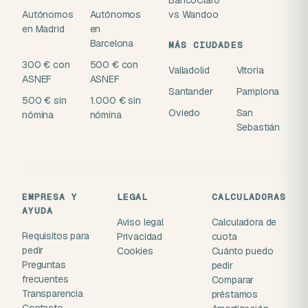
BancoClaro
Autónomos
Autónomos
vs Wandoo
en Madrid
en
Barcelona
MÁS CIUDADES
300 € con
500 € con
Valladolid
Vitoria
ASNEF
ASNEF
Santander
Pamplona
500 € sin
1.000 € sin
Oviedo
San
nómina
nómina
Sebastián
EMPRESA Y
LEGAL
CALCULADORAS
AYUDA
Aviso legal
Calculadora de
Requisitos para
Privacidad
cuota
pedir
Cookies
Cuánto puedo
Preguntas
pedir
frecuentes
Comparar
Transparencia
préstamos