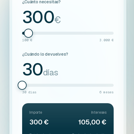
¿Cuánto necesitas?
300
€
100 €
3.000 €
¿Cuándo lo devuelves?
30
días
30 días
6 meses
Importe
Intereses
300 €
105,00 €