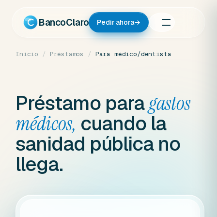
Ir
al
BancoClaro
Pedir ahora
→
contenido
Inicio
/
Préstamos
/
Para médico/dentista
Préstamo para
gastos
cuando la
médicos,
sanidad pública no
llega.