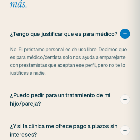
más.
¿Tengo que justificar que es para médico?
No. El préstamo personal es de uso libre. Decirnos que
es para médico/dentista solo nos ayuda a emparejarte
con prestamistas que aceptan ese perfil, pero no te lo
justificas a nadie.
¿Puedo pedir para un tratamiento de mi
hijo/pareja?
Sí. El préstamo va a tu nombre y tú eres responsable de
¿Y si la clínica me ofrece pago a plazos sin
devolverlo. Lo que hagas con el dinero (pagar la clínica
de tu hijo o lo que sea) es asunto tuyo.
intereses?