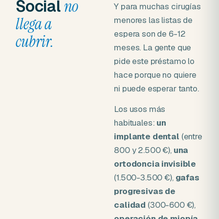
Social
no
Y para muchas cirugías
llega a
menores las listas de
espera son de 6-12
cubrir.
meses. La gente que
pide este préstamo lo
hace porque no quiere
ni puede esperar tanto.
Los usos más
habituales:
un
implante dental
(entre
800 y 2.500 €),
una
ortodoncia invisible
(1.500-3.500 €),
gafas
progresivas de
calidad
(300-600 €),
operación de miopía