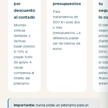
por
presupuestos
tu
descuento
seg
Para
al contado
tratamientos de
lo c
500 €+ pide dos
Muchas
Si tie
o tres
clínicas
segur
presupuestos. La
dentales y
priva
diferencia puede
ópticas
(Sanit
ser de cientos de
bajan precios
Adesl
euros.
5-10% si
DKV),
pagas todo
comp
de golpe. A
si cub
veces
trata
compensa el
antes
interés del
financ
préstamo.
entero
Importante:
nunca pidas un préstamo para un