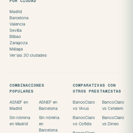
POR CIUDAD
Madrid
Barcelona
Valencia
Sevilla
Bilbao
Zaragoza
Málaga
Ver las 30 ciudades
COMBINACIONES
COMPARATIVAS CON
POPULARES
OTROS PRESTAMISTAS
ASNEF en
ASNEF en
BancoClaro
BancoClaro
Madrid
Barcelona
vs Vivus
vs Cetelem
Sin nómina
Sin nómina
BancoClaro
BancoClaro
en Madrid
en
vs Cofidis
vs Dineo
Barcelona