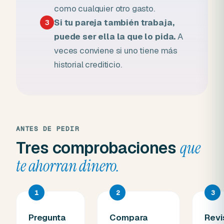
como cualquier otro gasto.
Si tu pareja también trabaja,
3
puede ser ella la que lo pida.
A
veces conviene si uno tiene más
historial crediticio.
ANTES DE PEDIR
Tres comprobaciones
que
te ahorran dinero.
1
2
3
Pregunta
Compara
Revi