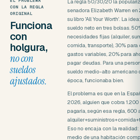
EL PROBLEMA
La regla 50/30/20 la populariz
CON LA REGLA
senadora Elizabeth Warren en
ORIGINAL
su libro 'All Your Worth'. La idea:
Funciona
sueldo neto en tres bolsas. 50
con
necesidades fijas (alquiler, sum
holgura,
comida, transporte), 30% para 
gastos variables, 20% para aho
no con
pagar deudas. Para una perso
sueldos
sueldo medio-alto americano 
ajustados.
época, funcionaba bien.
El problema es que en la Espa
2026, alguien que cobra 1.200
pagaría, según esa regla, 600 
alquiler+suministros+comida+t
Eso no encaja con la realidad: 
medio de una habitación comp