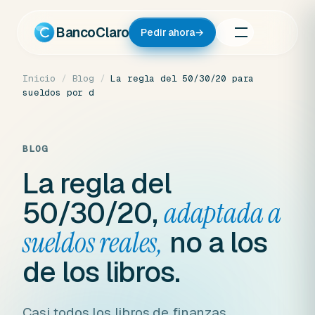
Ir
al
BancoClaro
Pedir ahora
→
contenido
Inicio
/
Blog
/
La regla del 50/30/20 para
sueldos por d
BLOG
La regla del
50/30/20,
adaptada a
no a los
sueldos reales,
de los libros.
Casi todos los libros de finanzas