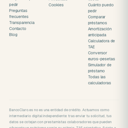
pedir
Cookies
Cuánto puedo
Preguntas
pedir
frecuentes
Comparar
Transparencia
préstamos
Contacto
Amortización
Blog
anticipada
Calculadora de
TAE
Conversor
euros-pesetas
Simulador de
préstamo
Todas las
calculadoras
BancoClaro.es no es una entidad de crédito. Actuamos como
intermediario digital independiente: tras enviar tu solicitud, tus
datos se cotejan con prestamistas colaboradores que pueden
ofrecerte un préstamo según su criterio. TAE orientativa. Sujeto a