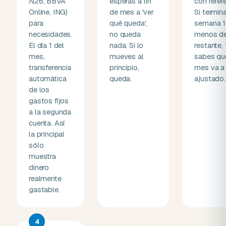
N26, BBVA
esperas a fin
con refere
Online, ING)
de mes a 'ver
Si termin
para
qué queda',
semana 1
necesidades.
no queda
menos d
El día 1 del
nada. Si lo
restante,
mes,
mueves al
sabes qu
transferencia
principio,
mes va a 
automática
queda.
ajustado.
de los
gastos fijos
a la segunda
cuenta. Así
la principal
sólo
muestra
dinero
realmente
gastable.
4