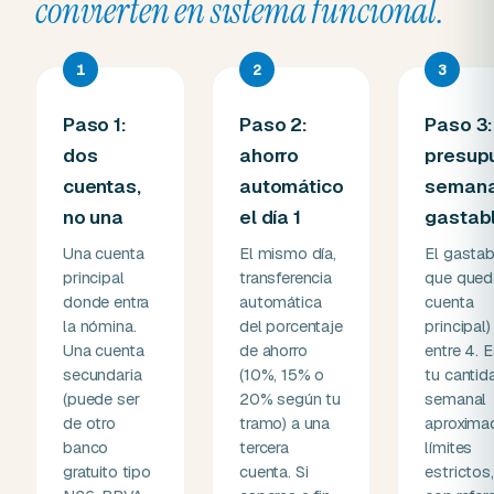
convierten en sistema funcional.
1
2
3
Paso 1:
Paso 2:
Paso 3:
dos
ahorro
presup
cuentas,
automático
semana
no una
el día 1
gastab
Una cuenta
El mismo día,
El gastab
principal
transferencia
que qued
donde entra
automática
cuenta
la nómina.
del porcentaje
principal)
Una cuenta
de ahorro
entre 4. 
secundaria
(10%, 15% o
tu cantid
(puede ser
20% según tu
semanal
de otro
tramo) a una
aproximad
banco
tercera
límites
gratuito tipo
cuenta. Si
estrictos