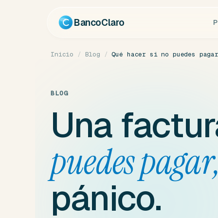
Ir
al
BancoClaro
P
contenido
Inicio
/
Blog
/
Qué hacer si no puedes paga
BLOG
Una factur
puedes pagar
pánico.