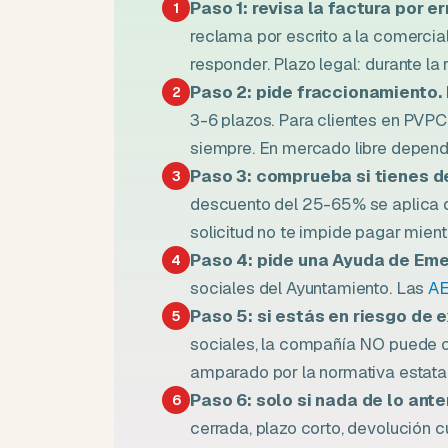
Paso 1: revisa la factura por er
1
reclama por escrito a la comercia
responder. Plazo legal: durante la
Paso 2: pide fraccionamiento.
2
3-6 plazos. Para clientes en PVPC
siempre. En mercado libre depende
Paso 3: comprueba si tienes d
3
descuento del 25-65% se aplica de
solicitud no te impide pagar mient
Paso 4: pide una Ayuda de Eme
4
sociales del Ayuntamiento. Las
A
Paso 5: si estás en riesgo de e
5
sociales, la compañía NO puede co
amparado por la normativa estatal
Paso 6: solo si nada de lo ant
6
cerrada, plazo corto, devolución cu