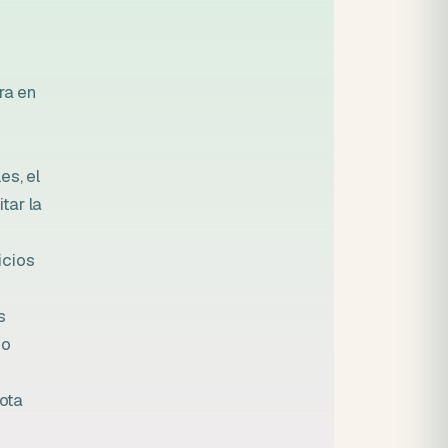
ra en
es, el
itar la
icios
s
ho
ota