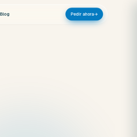
Blog
Pedir ahora
→