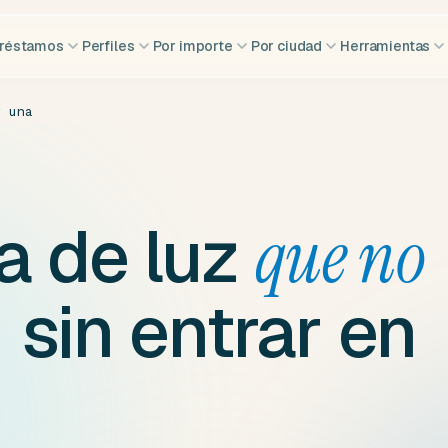
réstamos
Perfiles
Por importe
Por ciudad
Herramientas
r una
a de luz
que no
sin entrar en
,