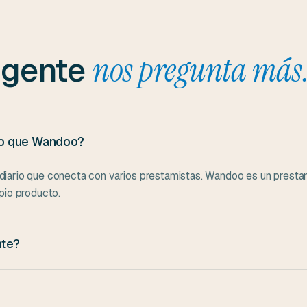
 gente
nos pregunta más
mo que Wandoo?
diario que conecta con varios prestamistas. Wandoo es un prestam
pio producto.
nte?
iario suele aprobar más casos porque consulta varios prestamistas
ción: también las condiciones cuentan.