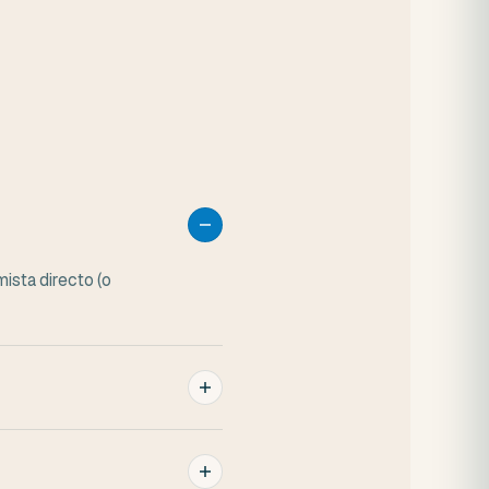
.
ista directo (o
. Pero la decisión