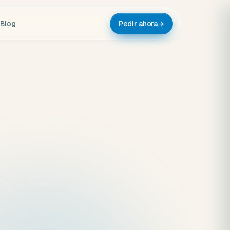
Blog
Pedir ahora
→