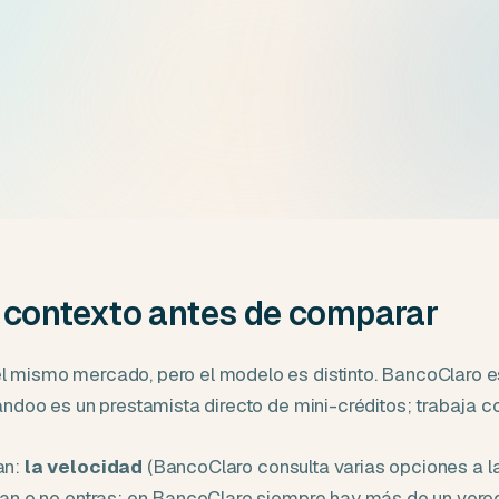
contexto antes de comparar
ismo mercado, pero el modelo es distinto. BancoClaro es un
ndoo es un prestamista directo de mini-créditos; trabaja co
an:
la velocidad
(BancoClaro consulta varias opciones a l
n o no entras; en BancoClaro siempre hay más de un vered