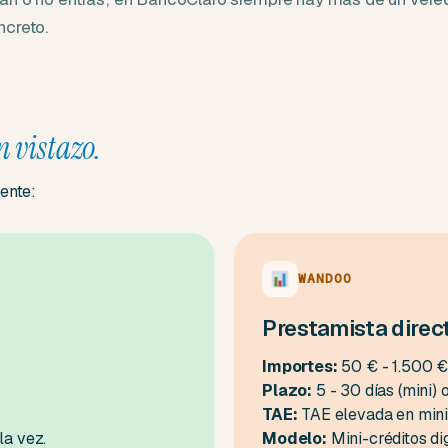
ncreto.
n vistazo.
ente:
WANDOO
Prestamista direc
Importes:
50 € - 1.500 
Plazo:
5 - 30 días (mini) 
TAE:
TAE elevada en mini
la vez.
Modelo:
Mini-créditos di