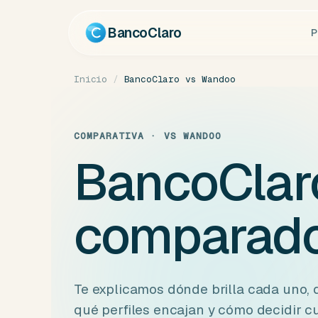
Ir
al
BancoClaro
P
contenido
Inicio
/
BancoClaro vs Wandoo
COMPARATIVA · VS WANDOO
BancoClar
comparados
Te explicamos dónde brilla cada uno,
qué perfiles encajan y cómo decidir c