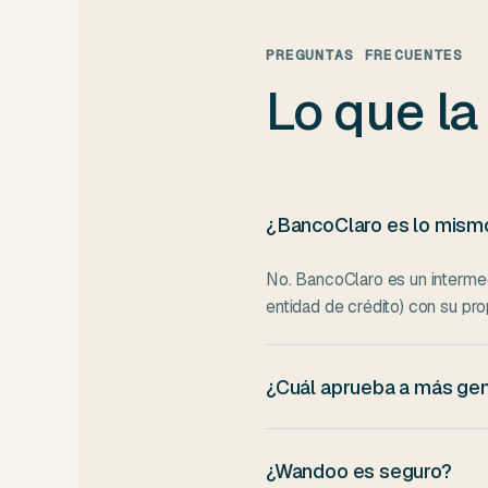
PREGUNTAS FRECUENTES
Lo que la
¿BancoClaro es lo mis
No. BancoClaro es un interme
entidad de crédito) con su pro
¿Cuál aprueba a más ge
Estadísticamente, un intermed
no es solo cuestión de aproba
¿Wandoo es seguro?