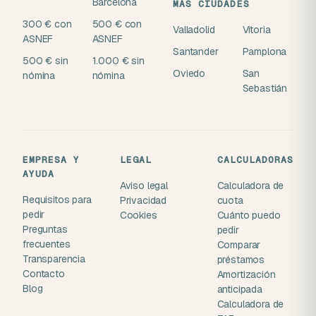
Barcelona
MÁS CIUDADES
300 € con
500 € con
Valladolid
Vitoria
ASNEF
ASNEF
Santander
Pamplona
500 € sin
1.000 € sin
Oviedo
San
nómina
nómina
Sebastián
EMPRESA Y
LEGAL
CALCULADORAS
AYUDA
Aviso legal
Calculadora de
Requisitos para
Privacidad
cuota
pedir
Cookies
Cuánto puedo
Preguntas
pedir
frecuentes
Comparar
Transparencia
préstamos
Contacto
Amortización
Blog
anticipada
Calculadora de