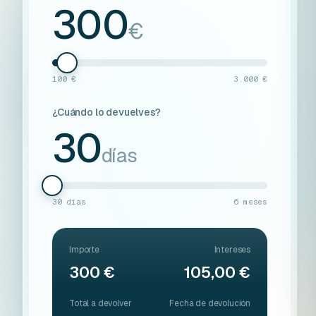
300
€
100 €
3.000 €
¿Cuándo lo devuelves?
30
días
30 días
6 meses
Importe
Intereses
300 €
105,00 €
Total a devolver
Fecha de devolución