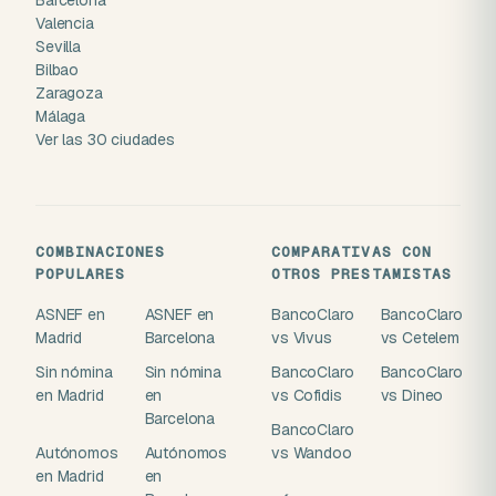
Valencia
Sevilla
Bilbao
Zaragoza
Málaga
Ver las 30 ciudades
COMBINACIONES
COMPARATIVAS CON
POPULARES
OTROS PRESTAMISTAS
ASNEF en
ASNEF en
BancoClaro
BancoClaro
Madrid
Barcelona
vs Vivus
vs Cetelem
Sin nómina
Sin nómina
BancoClaro
BancoClaro
en Madrid
en
vs Cofidis
vs Dineo
Barcelona
BancoClaro
Autónomos
Autónomos
vs Wandoo
en Madrid
en