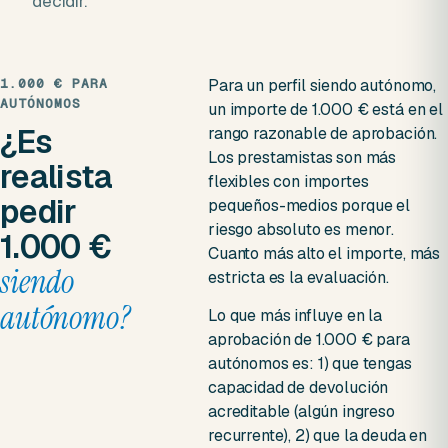
decidir.
1.000 € PARA
Para un perfil siendo autónomo,
AUTÓNOMOS
un importe de 1.000 € está en el
¿Es
rango razonable de aprobación.
Los prestamistas son más
realista
flexibles con importes
pedir
pequeños-medios porque el
riesgo absoluto es menor.
1.000 €
Cuanto más alto el importe, más
siendo
estricta es la evaluación.
autónomo?
Lo que más influye en la
aprobación de 1.000 € para
autónomos es: 1) que tengas
capacidad de devolución
acreditable (algún ingreso
recurrente), 2) que la deuda en