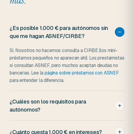
más.
¿Es posible 1.000 € para autónomos sin
que me hagan ASNEF/CIRBE?
Sí. Nosotros no hacemos consulta a CIRBE (los mini-
préstamos pequeños no aparecen ahí). Los prestamistas
sí consultan ASNEF, pero muchos aceptan deudas no
bancarias. Lee la
página sobre préstamos con ASNEF
para entender la diferencia.
¿Cuáles son los requisitos para
autónomos?
Máyor de 18 años, residente en España con DNI o NIE,
móvil de contacto y capacidad de devolución
¿Cuánto cuesta 1.000 € en intereses?