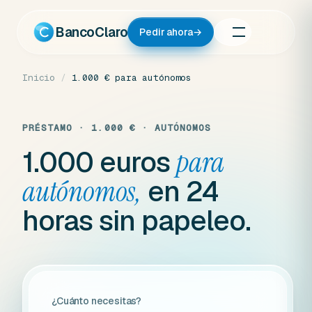
Ir
al
BancoClaro
Pedir ahora
→
contenido
Inicio
/
1.000 € para autónomos
PRÉSTAMO · 1.000 € · AUTÓNOMOS
1.000 euros
para
en 24
autónomos,
horas sin papeleo.
¿Cuánto necesitas?