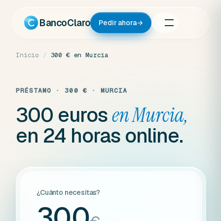
Ir
al
BancoClaro
Pedir ahora
→
contenido
Inicio
/
300 € en Murcia
PRÉSTAMO · 300 € · MURCIA
300 euros
en Murcia,
en 24 horas online.
¿Cuánto necesitas?
300