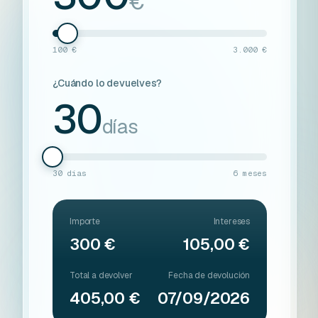
€
100 €
3.000 €
¿Cuándo lo devuelves?
30
días
30 días
6 meses
Importe
Intereses
300 €
105,00 €
Total a devolver
Fecha de devolución
405,00 €
07/09/2026