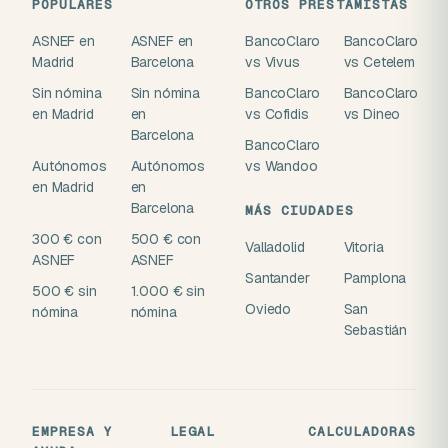
POPULARES
OTROS PRESTAMISTAS
ASNEF en
ASNEF en
BancoClaro
BancoClaro
Madrid
Barcelona
vs Vivus
vs Cetelem
Sin nómina
Sin nómina
BancoClaro
BancoClaro
en Madrid
en
vs Cofidis
vs Dineo
Barcelona
BancoClaro
Autónomos
Autónomos
vs Wandoo
en Madrid
en
Barcelona
MÁS CIUDADES
300 € con
500 € con
Valladolid
Vitoria
ASNEF
ASNEF
Santander
Pamplona
500 € sin
1.000 € sin
Oviedo
San
nómina
nómina
Sebastián
EMPRESA Y
LEGAL
CALCULADORAS