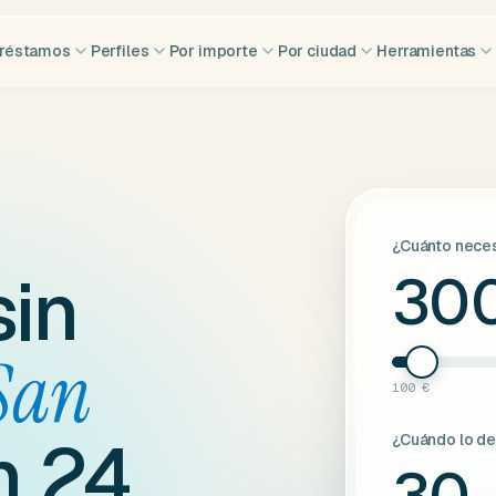
réstamos
Perfiles
Por importe
Por ciudad
Herramientas
¿Cuánto neces
sin
30
San
100 €
n 24
¿Cuándo lo d