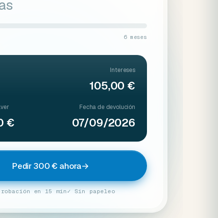
ías
6 meses
Intereses
105,00 €
lver
Fecha de devolución
0 €
07/09/2026
Pedir 300 € ahora
→
probación en 15 min
✓ Sin papeleo