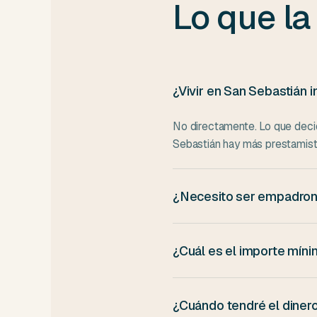
Lo que la
¿Vivir en San Sebastián 
No directamente. Lo que decide
Sebastián hay más prestamist
¿Necesito ser empadrona
Sí, necesitas estar empadrona
Si estás empadronado en otra 
¿Cuál es el importe míni
empadronamiento.
En BancoClaro, los importes 
restrictivos según el perfil: p
¿Cuándo tendré el diner