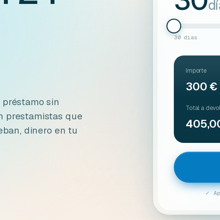
30
d
30 días
Importe
300 €
n préstamo sin
Total a devo
n prestamistas que
405,0
eban, dinero en tu
✓ A