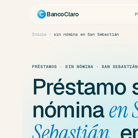
Ir
al
BancoClaro
P
contenido
Inicio
/
sin nómina en San Sebastián
PRÉSTAMOS · SIN NÓMINA · SAN SEBASTIÁN
Préstamo 
nómina
en 
e
Sebastián,