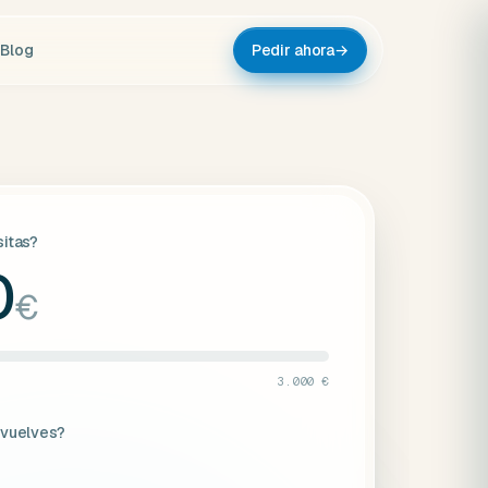
Blog
Pedir ahora
→
itas?
0
€
3.000 €
evuelves?