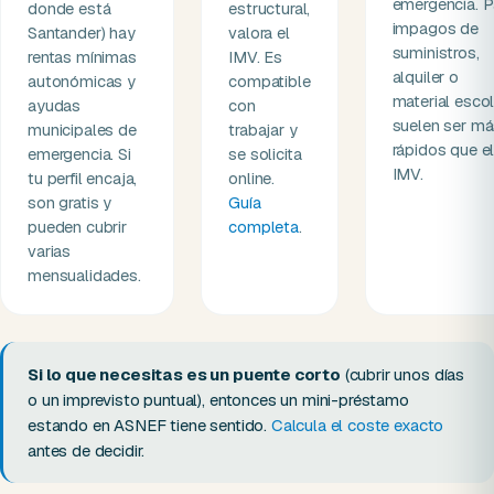
emergencia. P
donde está
estructural,
impagos de
Santander) hay
valora el
suministros,
rentas mínimas
IMV. Es
alquiler o
autonómicas y
compatible
material escol
ayudas
con
suelen ser m
municipales de
trabajar y
rápidos que e
emergencia. Si
se solicita
IMV.
tu perfil encaja,
online.
son gratis y
Guía
pueden cubrir
completa
.
varias
mensualidades.
Si lo que necesitas es un puente corto
(cubrir unos días
o un imprevisto puntual), entonces un mini-préstamo
estando en ASNEF tiene sentido.
Calcula el coste exacto
antes de decidir.