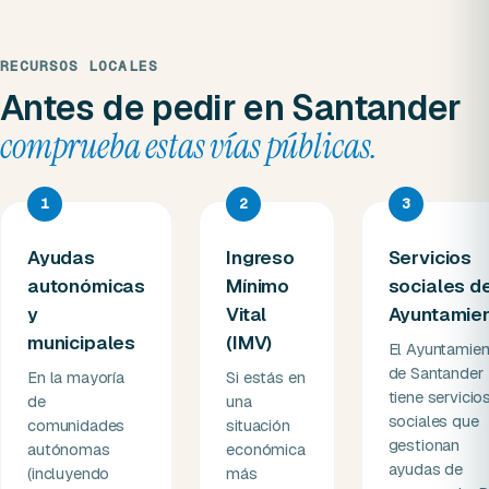
RECURSOS LOCALES
Antes de pedir en Santander
comprueba estas vías públicas.
1
2
3
Ayudas
Ingreso
Servicios
autonómicas
Mínimo
sociales d
y
Vital
Ayuntamie
municipales
(IMV)
El Ayuntamien
de Santander
En la mayoría
Si estás en
tiene servicio
de
una
sociales que
comunidades
situación
gestionan
autónomas
económica
ayudas de
(incluyendo
más