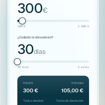
300
€
100 €
3.000 €
¿Cuándo lo devuelves?
30
días
30 días
6 meses
Importe
Intereses
300 €
105,00 €
Total a devolver
Fecha de devolución