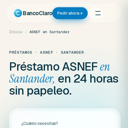
Ir
al
BancoClaro
Pedir ahora
→
contenido
Inicio
/
ASNEF en Santander
PRÉSTAMOS · ASNEF · SANTANDER
Préstamo ASNEF
en
en 24 horas
Santander,
sin papeleo.
¿Cuánto necesitas?