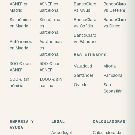
ASNEF en
ASNEF en
BancoClaro
BancoClaro
Madrid
Barcelona
vs Vivus
vs Cetelem
Sin nómina
Sin nómina
BancoClaro
BancoClaro
en Madrid
en
vs Cofidis
vs Dineo
Barcelona
BancoClaro
Autónomos
Autónomos
vs Wandoo
en Madrid
en
Barcelona
MÁS CIUDADES
300 € con
500 € con
Valladolid
Vitoria
ASNEF
ASNEF
Santander
Pamplona
500 € sin
1.000 € sin
Oviedo
San
nómina
nómina
Sebastián
EMPRESA Y
LEGAL
CALCULADORAS
AYUDA
Aviso legal
Calculadora de