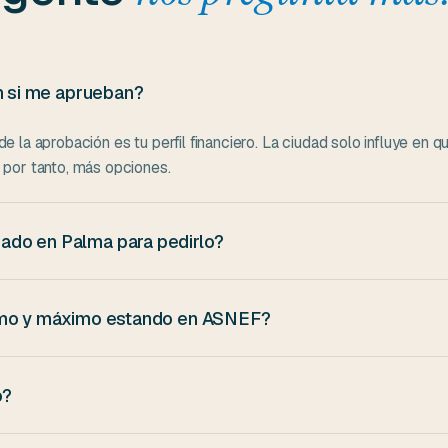
en si me aprueban?
 la aprobación es tu perfil financiero. La ciudad solo influye en 
 por tanto, más opciones.
ado en Palma para pedirlo?
do en una dirección española (no tiene por qué ser concretamente
 pero vives en Palma, da igual: vale tu DNI con la dirección de 
nimo y máximo estando en ASNEF?
van de 100 a 3.000 €, con plazos de 30 a 180 días. Los prestamis
 para perfiles estando en ASNEF, el máximo aprobable suele ser más
o?
00 en día laborable, el dinero suele llegar el mismo día. Si firmas p