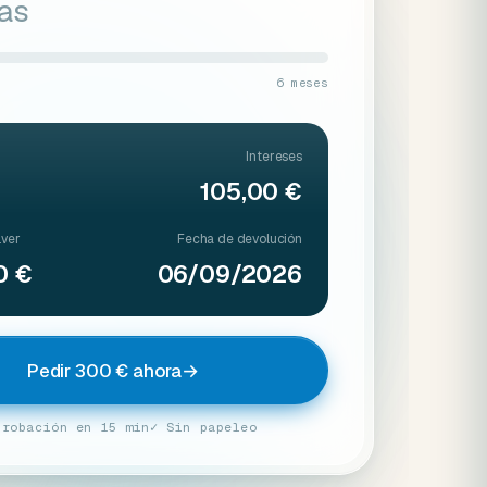
ías
6 meses
Intereses
105,00 €
lver
Fecha de devolución
0 €
06/09/2026
Pedir 300 € ahora
→
probación en 15 min
✓ Sin papeleo