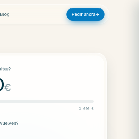
Blog
Pedir ahora
→
itas?
0
€
3.000 €
evuelves?