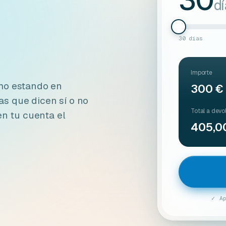
30
d
30 días
Importe
mo estando en
300 €
s que dicen sí o no
Total a devo
en tu cuenta el
405,0
✓ A