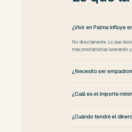
¿Vivir en Palma influye 
No directamente. Lo que decide
más prestamistas operando y,
¿Necesito ser empadron
Sí, necesitas estar empadrona
empadronado en otra provincia
¿Cuál es el importe mí
En BancoClaro, los importes 
restrictivos según el perfil:
¿Cuándo tendré el diner
Si te aprueban antes de las 14: