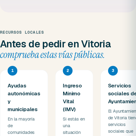
RECURSOS LOCALES
Antes de pedir en Vitoria
comprueba estas vías públicas.
1
2
3
Ayudas
Ingreso
Servicios
autonómicas
Mínimo
sociales d
y
Vital
Ayuntamie
municipales
(IMV)
El Ayuntamien
de Vitoria tien
En la mayoría
Si estás en
servicios
de
una
sociales que
comunidades
situación