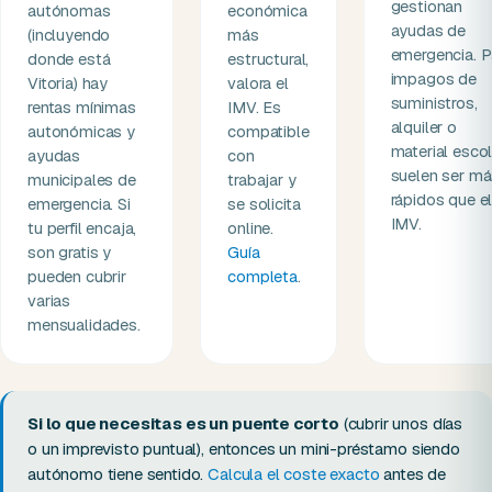
gestionan
autónomas
económica
ayudas de
(incluyendo
más
emergencia. P
donde está
estructural,
impagos de
Vitoria) hay
valora el
suministros,
rentas mínimas
IMV. Es
alquiler o
autonómicas y
compatible
material escol
ayudas
con
suelen ser m
municipales de
trabajar y
rápidos que e
emergencia. Si
se solicita
IMV.
tu perfil encaja,
online.
son gratis y
Guía
pueden cubrir
completa
.
varias
mensualidades.
Si lo que necesitas es un puente corto
(cubrir unos días
o un imprevisto puntual), entonces un mini-préstamo siendo
autónomo tiene sentido.
Calcula el coste exacto
antes de