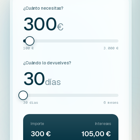
¿Cuánto necesitas?
300
€
100 €
3.000 €
¿Cuándo lo devuelves?
30
días
30 días
6 meses
Importe
Intereses
300 €
105,00 €