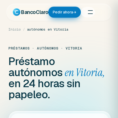
Ir
al
BancoClaro
Pedir ahora
→
contenido
Inicio
/
autónomos en Vitoria
PRÉSTAMOS · AUTÓNOMOS · VITORIA
Préstamo
autónomos
en Vitoria,
en 24 horas sin
papeleo.