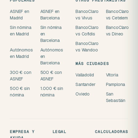
POPULARES
OTROS PRESTAMISTAS
ASNEF en
ASNEF en
BancoClaro
BancoClaro
Madrid
Barcelona
vs Vivus
vs Cetelem
Sin nómina
Sin nómina
BancoClaro
BancoClaro
en Madrid
en
vs Cofidis
vs Dineo
Barcelona
BancoClaro
Autónomos
Autónomos
vs Wandoo
en Madrid
en
Barcelona
MÁS CIUDADES
300 € con
500 € con
Valladolid
Vitoria
ASNEF
ASNEF
Santander
Pamplona
500 € sin
1.000 € sin
Oviedo
San
nómina
nómina
Sebastián
EMPRESA Y
LEGAL
CALCULADORAS
AYUDA