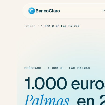
Ir
al
BancoClaro
P
contenido
Inicio
/
1.000 € en Las Palmas
PRÉSTAMO · 1.000 € · LAS PALMAS
1.000 eur
en 
Palmas,