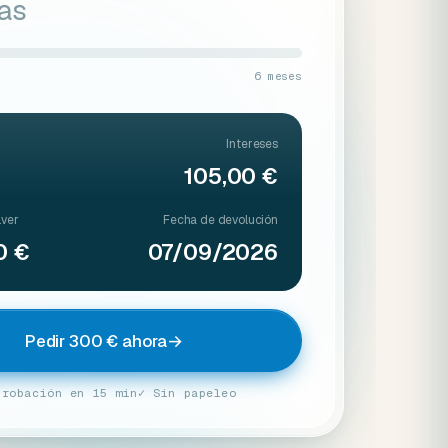
ías
6 meses
Intereses
105,00 €
lver
Fecha de devolución
0 €
07/09/2026
Pedir 300 € ahora
→
probación en 15 min
✓ Sin papeleo