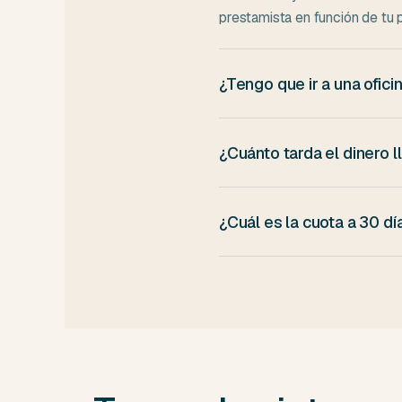
prestamista en función de tu pe
¿Tengo que ir a una ofic
No. Todo el proceso es online:
ninguna ciudad.
¿Cuánto tarda el dinero
Si firmas antes de las 14:00 e
en fin de semana, llega al sigu
¿Cuál es la cuota a 30 dí
A 30 días devuelves 1350 € en
días, la cuota mensual baja p