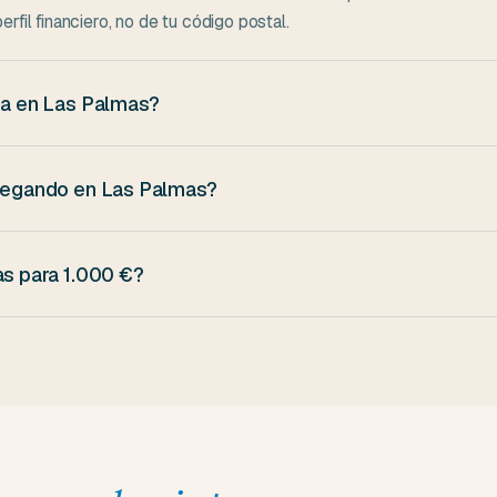
rfil financiero, no de tu código postal.
ina en Las Palmas?
 solicitud, firma digital, ingreso a tu cuenta. No tenemos oficinas 
 llegando en Las Palmas?
ntre semana, el dinero suele entrar el mismo día en tu cuenta. Des
iente día laborable.
as para 1.000 €?
 pago único (1.000 € de principal + 350 € de intereses). Si fracc
ero los intereses totales suben proporcionalmente.