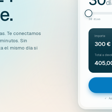
30
d
e.
30 días
mas. Te conectamos
Importe
minutos. Sin
300 €
ta el mismo día si
Total a devo
405,0
✓ A