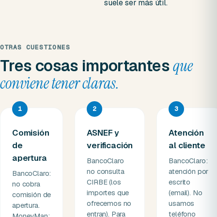
suele ser más útil.
OTRAS CUESTIONES
Tres cosas importantes
que
conviene tener claras.
1
2
3
Comisión
ASNEF y
Atención
de
verificación
al cliente
apertura
BancoClaro
BancoClaro:
no consulta
atención por
BancoClaro:
CIRBE (los
escrito
no cobra
importes que
(email). No
comisión de
ofrecemos no
usamos
apertura.
entran). Para
teléfono
MoneyMan: