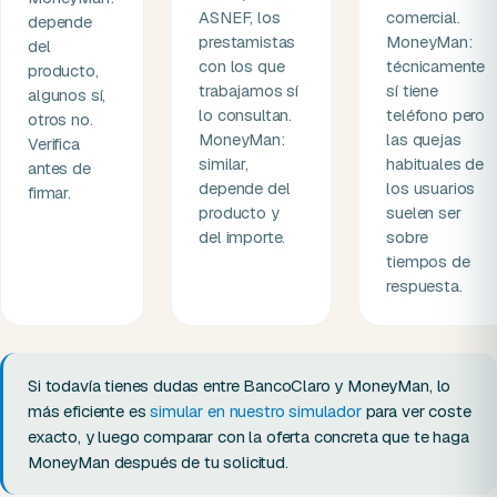
ASNEF, los
comercial.
depende
prestamistas
MoneyMan:
del
con los que
técnicamente
producto,
trabajamos sí
sí tiene
algunos sí,
lo consultan.
teléfono pero
otros no.
MoneyMan:
las quejas
Verifica
similar,
habituales de
antes de
depende del
los usuarios
firmar.
producto y
suelen ser
del importe.
sobre
tiempos de
respuesta.
Si todavía tienes dudas entre BancoClaro y MoneyMan, lo
más eficiente es
simular en nuestro simulador
para ver coste
exacto, y luego comparar con la oferta concreta que te haga
MoneyMan después de tu solicitud.