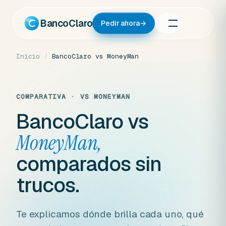
Ir
al
BancoClaro
Pedir ahora
→
contenido
Inicio
/
BancoClaro vs MoneyMan
COMPARATIVA · VS MONEYMAN
BancoClaro vs
MoneyMan,
comparados sin
trucos.
Te explicamos dónde brilla cada uno, qué