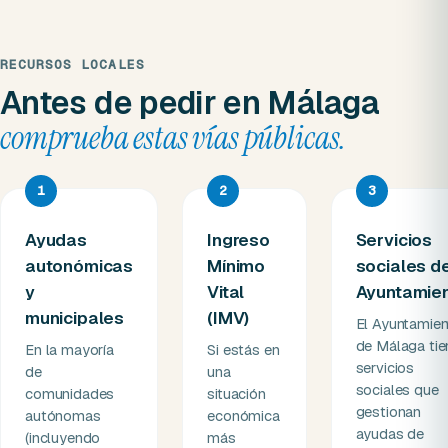
RECURSOS LOCALES
Antes de pedir en Málaga
comprueba estas vías públicas.
1
2
3
Ayudas
Ingreso
Servicios
autonómicas
Mínimo
sociales d
y
Vital
Ayuntamie
municipales
(IMV)
El Ayuntamien
de Málaga tie
En la mayoría
Si estás en
servicios
de
una
sociales que
comunidades
situación
gestionan
autónomas
económica
ayudas de
(incluyendo
más