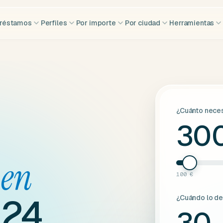
réstamos
Perfiles
Por importe
Por ciudad
Herramientas
¿Cuánto neces
30
s
en
100 €
 24
¿Cuándo lo d