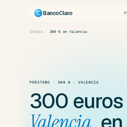
Ir
al
BancoClaro
P
contenido
Inicio
/
300 € en Valencia
PRÉSTAMO · 300 € · VALENCIA
300 euro
en
Valencia,