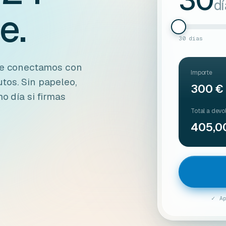
30
d
e.
30 días
 Te conectamos con
Importe
tos. Sin papeleo,
300 €
o día si firmas
Total a devo
405,0
✓ A