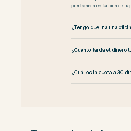
prestamista en función de tu pe
¿Tengo que ir a una ofici
No. Todo el proceso es online: 
ninguna ciudad.
¿Cuánto tarda el dinero 
Si firmas antes de las 14:00 e
en fin de semana, llega al sigu
¿Cuál es la cuota a 30 d
A 30 días devuelves 405 € en 
la cuota mensual baja pero lo