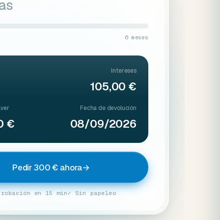
ías
6 meses
Intereses
105,00 €
lver
Fecha de devolución
0 €
08/09/2026
Pedir 300 € ahora
→
probación en 15 min
✓ Sin papeleo