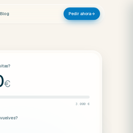
Blog
Pedir ahora
→
itas?
0
€
3.000 €
evuelves?