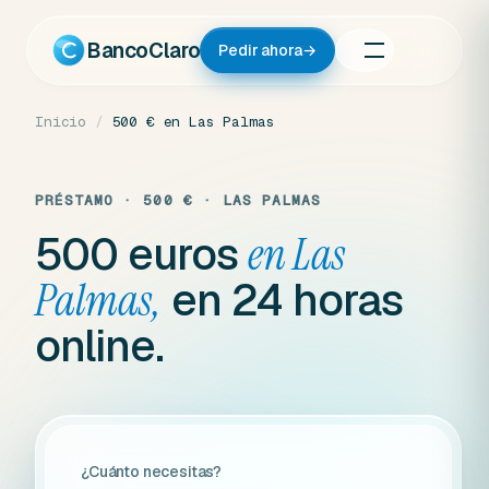
Ir
al
BancoClaro
Pedir ahora
→
contenido
Inicio
/
500 € en Las Palmas
PRÉSTAMO · 500 € · LAS PALMAS
500 euros
en Las
en 24 horas
Palmas,
online.
¿Cuánto necesitas?