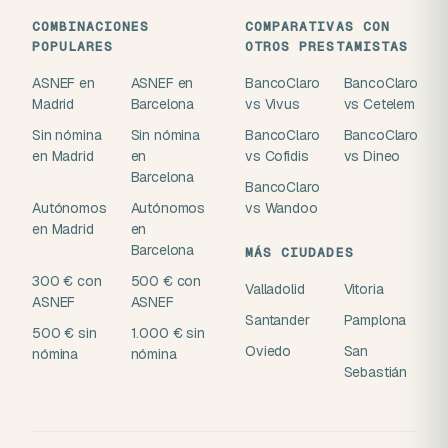
COMBINACIONES
COMPARATIVAS CON
POPULARES
OTROS PRESTAMISTAS
ASNEF en
ASNEF en
BancoClaro
BancoClaro
Madrid
Barcelona
vs Vivus
vs Cetelem
Sin nómina
Sin nómina
BancoClaro
BancoClaro
en Madrid
en
vs Cofidis
vs Dineo
Barcelona
BancoClaro
Autónomos
Autónomos
vs Wandoo
en Madrid
en
Barcelona
MÁS CIUDADES
300 € con
500 € con
Valladolid
Vitoria
ASNEF
ASNEF
Santander
Pamplona
500 € sin
1.000 € sin
Oviedo
San
nómina
nómina
Sebastián