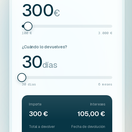
300
€
100 €
3.000 €
¿Cuándo lo devuelves?
30
días
30 días
6 meses
Importe
Intereses
300 €
105,00 €
Total a devolver
Fecha de devolución