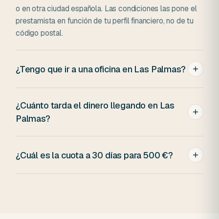
o en otra ciudad española. Las condiciones las pone el
prestamista en función de tu perfil financiero, no de tu
código postal.
¿Tengo que ir a una oficina en Las Palmas?
No. Todo el proceso es online: solicitud, firma digital,
¿Cuánto tarda el dinero llegando en Las
ingreso a tu cuenta. No tenemos oficinas en Las Palmas
ni en ninguna ciudad.
Palmas?
Si firmas antes de las 14:00 entre semana, el dinero
suele entrar el mismo día en tu cuenta. Después de esa
¿Cuál es la cuota a 30 días para 500 €?
hora o en fin de semana, llega al siguiente día laborable.
A 30 días devuelves 675 € en pago único (500 € de
principal + 175 € de intereses). Si fraccionas a 60 o 90
días, la cuota mensual baja pero los intereses totales
suben proporcionalmente.