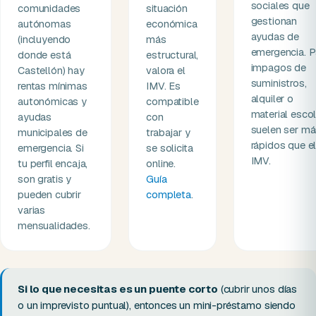
sociales que
comunidades
situación
gestionan
autónomas
económica
ayudas de
(incluyendo
más
emergencia. P
donde está
estructural,
impagos de
Castellón) hay
valora el
suministros,
rentas mínimas
IMV. Es
alquiler o
autonómicas y
compatible
material escol
ayudas
con
suelen ser m
municipales de
trabajar y
rápidos que e
emergencia. Si
se solicita
IMV.
tu perfil encaja,
online.
son gratis y
Guía
pueden cubrir
completa
.
varias
mensualidades.
Si lo que necesitas es un puente corto
(cubrir unos días
o un imprevisto puntual), entonces un mini-préstamo siendo