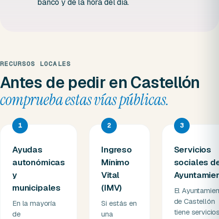
banco y de la hora del día.
RECURSOS LOCALES
Antes de pedir en Castellón
comprueba estas vías públicas.
1
2
3
Ayudas
Ingreso
Servicios
autonómicas
Mínimo
sociales d
y
Vital
Ayuntamie
municipales
(IMV)
El Ayuntamien
de Castellón
En la mayoría
Si estás en
tiene servicio
de
una