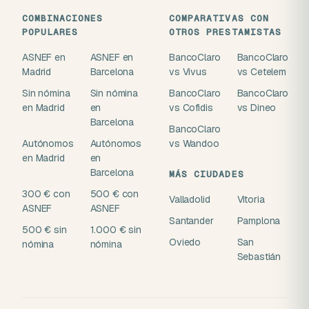
COMBINACIONES
COMPARATIVAS CON
POPULARES
OTROS PRESTAMISTAS
ASNEF en
ASNEF en
BancoClaro
BancoClaro
Madrid
Barcelona
vs Vivus
vs Cetelem
Sin nómina
Sin nómina
BancoClaro
BancoClaro
en Madrid
en
vs Cofidis
vs Dineo
Barcelona
BancoClaro
Autónomos
Autónomos
vs Wandoo
en Madrid
en
Barcelona
MÁS CIUDADES
300 € con
500 € con
Valladolid
Vitoria
ASNEF
ASNEF
Santander
Pamplona
500 € sin
1.000 € sin
Oviedo
San
nómina
nómina
Sebastián