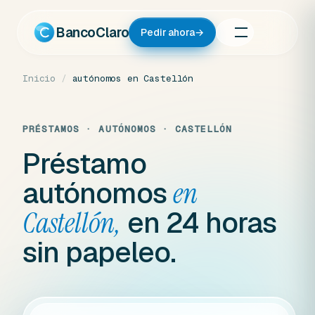
Ir
al
BancoClaro
Pedir ahora
→
contenido
Inicio
/
autónomos en Castellón
PRÉSTAMOS · AUTÓNOMOS · CASTELLÓN
Préstamo
autónomos
en
en 24 horas
Castellón,
sin papeleo.