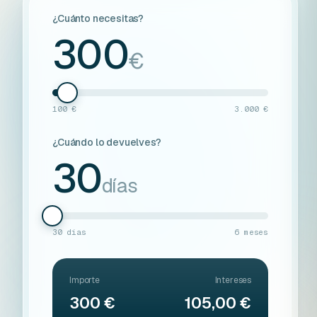
¿Cuánto necesitas?
300
€
100 €
3.000 €
¿Cuándo lo devuelves?
30
días
30 días
6 meses
Importe
Intereses
300 €
105,00 €